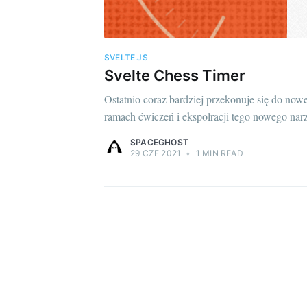
SVELTE.JS
Svelte Chess Timer
Ostatnio coraz bardziej przekonuje się do now
ramach ćwiczeń i ekspolracji tego nowego nar
SPACEGHOST
29 CZE 2021
•
1 MIN READ