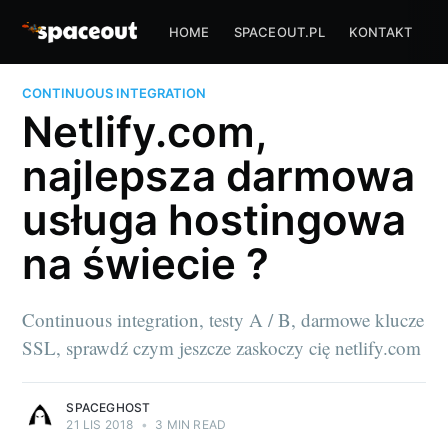
HOME
SPACEOUT.PL
KONTAKT
CONTINUOUS INTEGRATION
Netlify.com,
najlepsza darmowa
usługa hostingowa
na świecie ?
Continuous integration, testy A / B, darmowe klucze
SSL, sprawdź czym jeszcze zaskoczy cię netlify.com
SPACEGHOST
21 LIS 2018
•
3 MIN READ