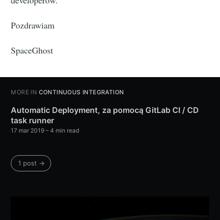
developerów.
Pozdrawiam
SpaceGhost
MORE IN
CONTINUOUS INTEGRATION
Automatic Deployment, za pomocą GitLab CI / CD
task runner
17 mar 2019
– 4 min read
1 post →